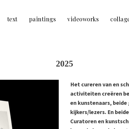
text
paintings
videoworks
collag
2025
Het cureren van en sch
activiteiten creëren b
en kunstenaars, beide
kijkers/lezers. En bei
Curatoren en kunstschr