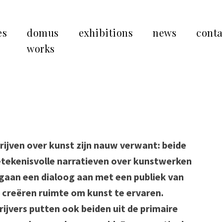
es
domus
exhibitions
news
conta
works
rijven over kunst zijn nauw verwant: beide
etekenisvolle narratieven over kunstwerken
 gaan een dialoog aan met een publiek van
de creëren ruimte om kunst te ervaren.
ijvers putten ook beiden uit de primaire